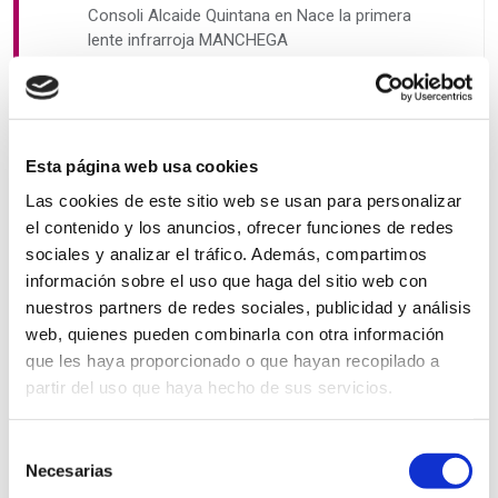
Consoli Alcaide Quintana
en
Nace la primera
lente infrarroja MANCHEGA
Gloria López
en
Nace la primera lente infrarroja
MANCHEGA
Ángeles Elices Lopez
en
Nace la primera lente
Esta página web usa cookies
infrarroja MANCHEGA
Las cookies de este sitio web se usan para personalizar
Rafael y Tatina
en
Nace la primera lente infrarroja
el contenido y los anuncios, ofrecer funciones de redes
MANCHEGA
sociales y analizar el tráfico. Además, compartimos
Papá
en
Nace la primera lente infrarroja
información sobre el uso que haga del sitio web con
MANCHEGA
nuestros partners de redes sociales, publicidad y análisis
web, quienes pueden combinarla con otra información
que les haya proporcionado o que hayan recopilado a
partir del uso que haya hecho de sus servicios.
ARCHIVOS
Selección
Necesarias
de
Mayo 2024