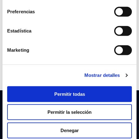
consentimiento
Septiembre 2023
Preferencias
Estadística
CATEGORÍAS
Marketing
Sin Categoría
Mostrar detalles
Permitir todas
Revisar preferencias de cookies
|
Política de cookies
|
Política
de privacidad
|
Aviso legal
Permitir la selección
Copyright © 2026
Opal Machining
Denegar
Una creación de
La Habanera Producciones